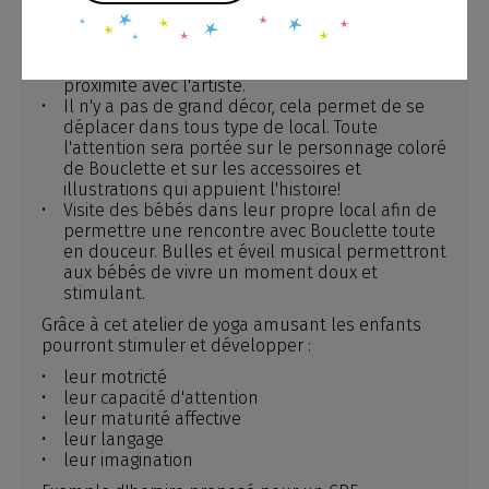
stress pour favoriser la concentration
Groupes formés selon les groupes d'âge pour
mieux s'adapter aux besoins des enfants et
compréhension. En plus de permettre une
proximité avec l'artiste.
Il n'y a pas de grand décor, cela permet de se
déplacer dans tous type de local. Toute
l'attention sera portée sur le personnage coloré
de Bouclette et sur les accessoires et
illustrations qui appuient l'histoire!
Visite des bébés dans leur propre local afin de
permettre une rencontre avec Bouclette toute
en douceur. Bulles et éveil musical permettront
aux bébés de vivre un moment doux et
stimulant.
Grâce à cet atelier de yoga amusant les enfants
pourront stimuler et développer :
leur motricté
leur capacité d'attention
leur maturité affective
leur langage
leur imagination