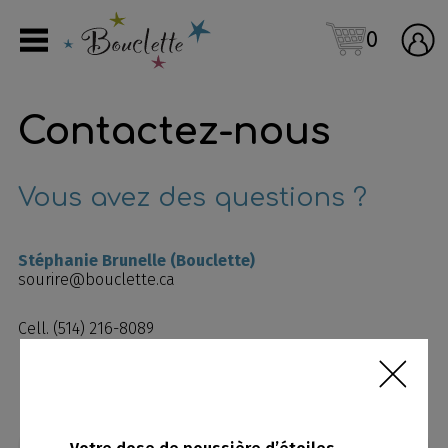
0
Contactez-nous
Vous avez des questions ?
Stéphanie Brunelle (Bouclette)
sourire@bouclette.ca
Cell. (514) 216-8089