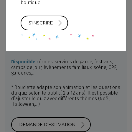
boutique.
Formée en théâtre physique et jeu clownesque
l’artiste saura faire rire autant les grands que les
petits avec ses embrouilles et péripéties! Un
spectacle festif rempli d'interactions avec les
S'INSCRIRE
enfants!
Durée :
45 min. + 15 min. pour remettre un cadeau
à chaque enfant (affiche de Bouclette).
Disponible :
écoles, services de garde, festivals,
camps de jour, événements familiaux, scène, CPE,
garderies,…
* Bouclette adapte son animation et les questions
du quiz selon le public( 2 à 12 ans). Il est possible
d’ajuster le quiz avec différents thèmes (Noël,
Halloween,…)
DEMANDE D’ESTIMATION