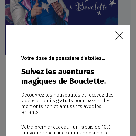
Votre dose de poussière d’étoiles…
Suivez les aventures
Un spectacle festif!
magiques de Bouclette.
Bouclette raconte ses aventures rocambolesques
aux enfants et découvre des bagages égarés... On
Découvrez les nouveautés et recevez des
dirait les éléments de son émission préférée...
vidéos et outils gratuits pour passer des
Avec l'aide des enfants elle devient l'animatrice
moments zen et amusants avec les
vedette d'un quiz
drôle et original qui fera
enfants.
participer les grands autant que les petits!
Un
spectacle dynamique et créatif, qui amènera le
public à danser, chanter, rire et rêver
.
Votre premier cadeau : un rabais de 10%
sur votre prochaine commande à notre